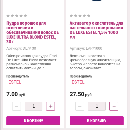
Пудра порошок для
Активатор окислитель для
осветления и
пастельного тонирования
обесцвечивания волос DE
DE LUXE ESTEL 1,5% 1000
LUXE ULTRA BLOND ESTEL,
мл
30 г
Артикул:
DL/P 30
Артикул:
LAP/1000
Обесцвечивающая пудра Estel
Легко смешивается в
De Luxe Ultra Blond позволяет
кремообразную консистенцию,
равномерно и качественно
быстро и просто наносится на
осветлить локоны до 7...
волосы, оказывает...
Производитель
Производитель
ESTEL
ESTEL
7.00
27.50
руб
руб
−
+
−
+
В КОРЗИНУ
В КОРЗИНУ