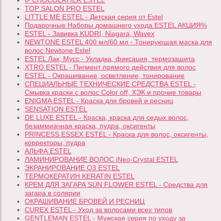
ᐅ CHOCOLATIER ESTEL
TOP SALON PRO ESTEL
LITTLE ME ESTEL - Детская серия от Estel
Подарочные Наборы домашнего ухода ESTEL АКЦИЯ%
ESTEL - Завивка KUDRI, Niagara, Wavex
NEWTONE ESTEL 400 мл/60 мл - Тонирующая маска для
волос Newtone Estel
ESTEL Лак, Мусс - Укладка, фиксация, термозащита
XTRO ESTEL - Пигмент прямого действия для волос
ESTEL - Окрашивание, осветление, тонирование
СПЕЦИАЛЬНЫЕ ТЕХНИЧЕСКИЕ СРЕДСТВА ESTEL -
Смывка краски с волос Color off, ХЭК и прочие товары
ENIGMA ESTEL - Краска для бровей и ресниц
SENSATION ESTEL
DE LUXE ESTEL - Краска, краска для седых волос,
безаммиачная краска, пудра, оксигенты
PRINCESS ESSEX ESTEL - Краска для волос, оксигенты,
корректоры, пудра
АЛЬФА ESTEL
ЛАМИНИРОВАНИЕ ВОЛОС iNeo-Crystal ESTEL
ЭКРАНИРОВАНИЕ Q3 ESTEL
ТЕРМОКЕРАТИН KERATIN ESTEL
КРЕМ ДЛЯ ЗАГАРА SUN FLOWER ESTEL - Средства для
загара в солярии
ОКРАШИВАНИЕ БРОВЕЙ И РЕСНИЦ
CUREX ESTEL - Уход за волосами всех типов
GENTLEMAN ESTEL - Мужская серия по уходу за