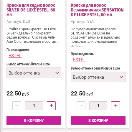
Краска для седых волос
Краска для волос
SILVER DE LUXE ESTEL, 60
Безаммиачная SENSATION
мл
DE LUXE ESTEL, 60 мл
Артикул:
DLS
Артикул:
SEN
Стойкая крем-краска De Luxe
Полуперманентная краска
Silver идеально прокрасит
SENSATION De Luxe не
седые волосы. Система Anti-
содержит аммиак и идеально
Age Color, входящая в состав...
подходит для окрашивания
волос...
Производитель
Производитель
ESTEL
ESTEL
Выбор оттенка Silver De Luxe
Выбор оттенка Sensation De Luxe
Выбор оттенка
Выбор оттенка
22.50
22.50
руб
руб
−
+
−
+
В КОРЗИНУ
В КОРЗИНУ