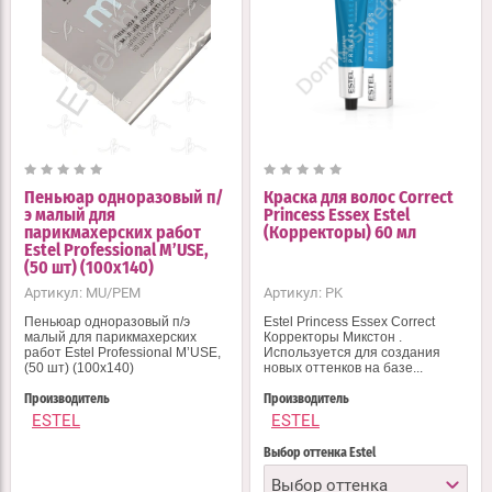
Пеньюар одноразовый п/
Краска для волос Correct
э малый для
Princess Essex Estel
парикмахерских работ
(Корректоры) 60 мл
Estel Professional M’USE,
(50 шт) (100х140)
Артикул:
MU/PEM
Артикул:
PK
Пеньюар одноразовый п/э
Estel Princess Essex Correct
малый для парикмахерских
Корректоры Микстон .
работ Estel Professional M’USE,
Используется для создания
(50 шт) (100х140)
новых оттенков на базе...
Производитель
Производитель
ESTEL
ESTEL
Выбор оттенка Estel
Выбор оттенка