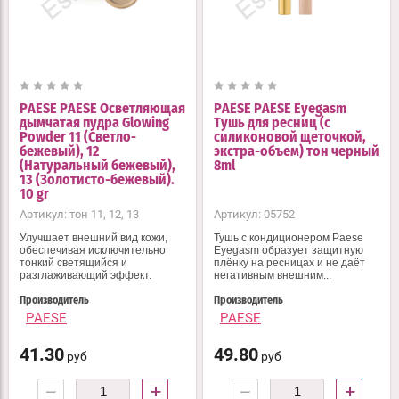
PAESE PAESE Осветляющая
PAESE PAESE Eyegasm
дымчатая пудра Glowing
Тушь для ресниц (с
Powder 11 (Светло-
силиконовой щеточкой,
бежевый), 12
экстра-объем) тон черный
(Натуральный бежевый),
8ml
13 (Золотисто-бежевый).
10 gr
Артикул:
тон 11, 12, 13
Артикул:
05752
Улучшает внешний вид кожи,
Тушь с кондиционером Paese
обеспечивая исключительно
Eyegasm образует защитную
тонкий светящийся и
плёнку на ресницах и не даёт
разглаживающий эффект.
негативным внешним...
Производитель
Производитель
PAESE
PAESE
41.30
49.80
руб
руб
−
+
−
+