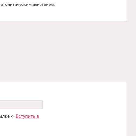
ератолитическим действием.
ылке ->
Вступить в