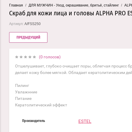
Главная
/
ДЛЯ МУЖЧИН - Уход, окрашивание, бритьё, стайлинг
/
ALPH
Скраб для кожи лица и головы ALPHA PRO ES
Артикул:
A/FSS250
ПРЕДЫДУЩИЙ
(0 голосов)
Отшелушивает, глубоко очищает поры, облегчая процесс бр
делает кожу более мягкой. Обладает кератолитическим де
Пилинг
Увлажнние
Питание
Кератолитический эффект
ESTEL
Производитель