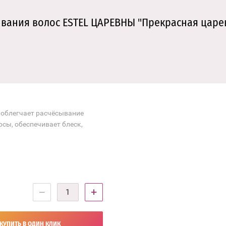
ания волос ESTEL ЦАРЕВНЫ "Прекрасная царевн
 облегчает расчёсывание
осы, обеспечивает блеск,
−
+
КУПИТЬ В ОДИН КЛИК