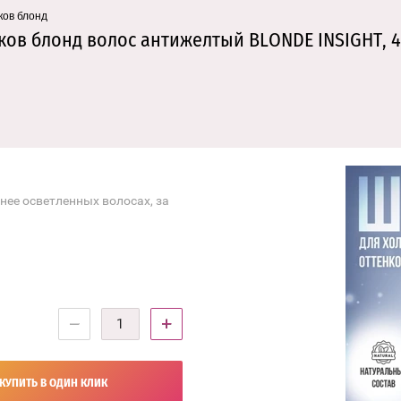
ков блонд
ов блонд волос антижелтый BLONDE INSIGHT, 4
нее осветленных волосах, за
−
+
КУПИТЬ В ОДИН КЛИК