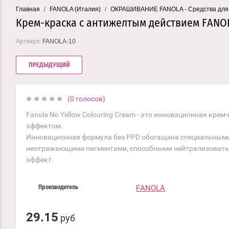
Главная
/
FANOLA (Италия)
/
ОКРАШИВАНИЕ FANOLA - Средства для о
Крем-краска с антижелтым действием FANOL
Артикул:
FANOLA-10
ПРЕДЫДУЩИЙ
(0 голосов)
Fanola No Yellow Colouring Cream - это инновационная крем
эффектом.
Инновационная формула без PPD обогащена специальным
неотражающими пигментами, способными нейтрализоват
эффект.
FANOLA
Производитель
29.15
руб