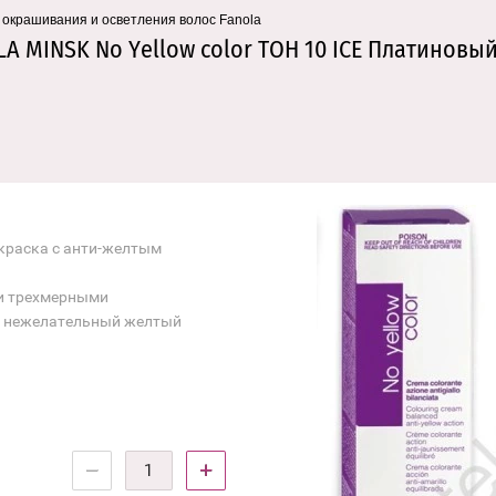
крашивания и осветления волос Fanola
A MINSK No Yellow color ТОН 10 ICE Платиновы
-краска с анти-желтым
и трехмерными
ь нежелательный желтый
−
+